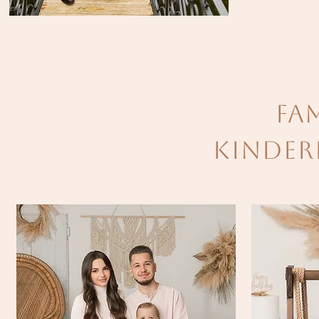
Fa
Kinder